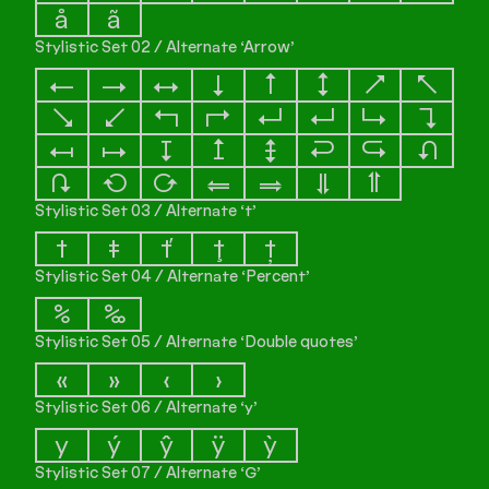
å
ã
Stylistic Set 02 / Alternate ‘Arrow’
←
→
↔
↓
↑
↕
↗
↖
↘
↙
↰
↱
↲
↵
↳
↴
↤
↦
↧
↥
↨
↩
↪
↶
↷
↻
↺
⥢
⥤
⥥
⥣
Stylistic Set 03 / Alternate ‘t’
t
ŧ
ť
ţ
ț
Stylistic Set 04 / Alternate ‘Percent’
%
‰
Stylistic Set 05 / Alternate ‘Double quotes’
«
»
‹
›
Stylistic Set 06 / Alternate ‘y’
y
ý
ŷ
ÿ
ỳ
Stylistic Set 07 / Alternate ‘G’