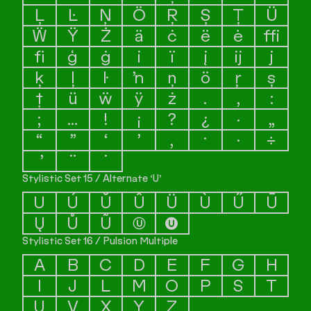
Ļ
Ŀ
Ņ
Ö
Ŗ
Ș
Ț
Ü
Ẅ
Ÿ
Ż
ä
ċ
ë
ė
ﬃ
ﬁ
ģ
ġ
i
ï
į
ĳ
j
ķ
ļ
ŀ
ŉ
ņ
ö
ŗ
ș
ț
ü
ẅ
ÿ
ż
.
,
:
;
…
!
¡
?
¿
·
„
“
”
‘
’
‚
·
∙
÷
¨
˙
Stylistic Set 15 / Alternate ‘U’
U
Ú
Ŭ
Û
Ü
Ù
Ű
Ū
Ų
Ů
Ũ
Ⓤ
🅤
Stylistic Set 16 / Pulsion Multiple
A
B
C
D
E
F
G
H
I
J
L
M
O
P
S
T
U
V
X
Y
Z