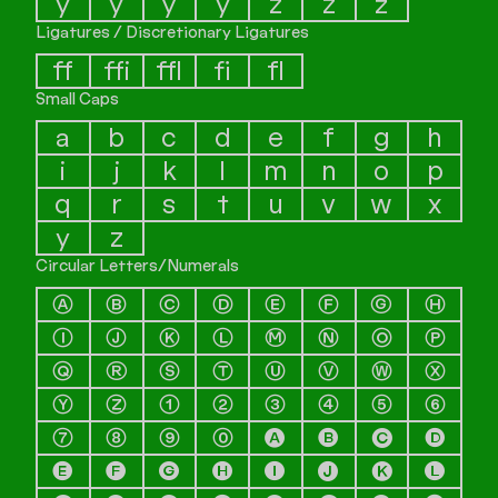
ý
ŷ
ÿ
ỳ
ź
ž
ż
Ligatures / Discretionary Ligatures
ﬀ
ﬃ
ﬄ
ﬁ
ﬂ
Small Caps
a
b
c
d
e
f
g
h
i
j
k
l
m
n
o
p
q
r
s
t
u
v
w
x
y
z
Circular Letters/Numerals
Ⓐ
Ⓑ
Ⓒ
Ⓓ
Ⓔ
Ⓕ
Ⓖ
Ⓗ
Ⓘ
Ⓙ
Ⓚ
Ⓛ
Ⓜ
Ⓝ
Ⓞ
Ⓟ
Ⓠ
Ⓡ
Ⓢ
Ⓣ
Ⓤ
Ⓥ
Ⓦ
Ⓧ
Ⓨ
Ⓩ
①
②
③
④
⑤
⑥
⑦
⑧
⑨
⓪
🅐
🅑
🅒
🅓
🅔
🅕
🅖
🅗
🅘
🅙
🅚
🅛