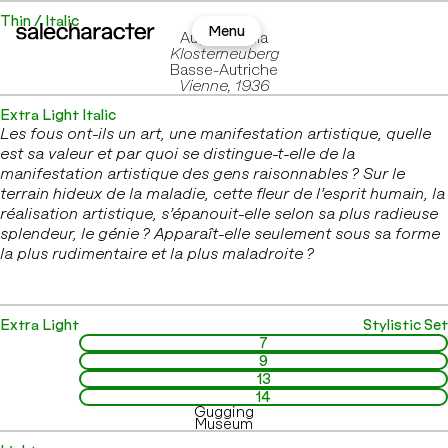
Thin / Italic
Sign
Menu
August Walla
In
Klosterneuberg
Basse-Autriche
Vienne, 1936
Extra Light Italic
Les fous ont-ils un art, une manifestation artistique, quelle 
est sa valeur et par quoi se distingue-t-elle de la 
manifestation artistique des gens raisonnables ? Sur le 
terrain hideux de la maladie, cette fleur de l’esprit humain, la 
réalisation artistique, s’épanouit-elle selon sa plus radieuse 
splendeur, le génie ? Apparaît-elle seulement sous sa forme 
la plus rudimentaire et la plus maladroite ?
Extra Light
Stylistic Set
7
9
13
14
Gugging

Museum