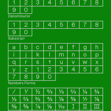
1
2
3
4
5
6
7
8
9
0
Denominator
1
2
3
4
5
6
7
8
9
0
Subscript
a
b
c
d
e
f
g
h
i
j
k
l
m
n
o
p
q
r
s
t
u
v
w
x
y
z
1
2
3
4
5
6
7
8
9
0
Numbers Forms
⁄
⅟
½
↉
⅓
⅔
¼
¾
⅕
⅖
⅗
⅘
⅙
⅚
⅐
⅛
⅜
⅝
⅞
⅑
⅒
Ⅰ
Ⅱ
Ⅲ