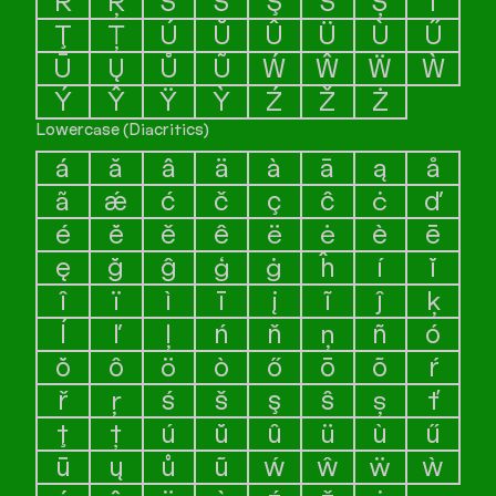
Ř
Ŗ
Ś
Š
Ş
Ŝ
Ș
Ť
Ţ
Ț
Ú
Ŭ
Û
Ü
Ù
Ű
Ū
Ų
Ů
Ũ
Ẃ
Ŵ
Ẅ
Ẁ
Ý
Ŷ
Ÿ
Ỳ
Ź
Ž
Ż
Lowercase (Diacritics)
á
ă
â
ä
à
ā
ą
å
ã
ǽ
ć
č
ç
ĉ
ċ
ď
é
ĕ
ě
ê
ë
ė
è
ē
ę
ğ
ĝ
ģ
ġ
ĥ
í
ĭ
î
ï
ì
ī
į
ĩ
ĵ
ķ
ĺ
ľ
ļ
ń
ň
ņ
ñ
ó
ŏ
ô
ö
ò
ő
ō
õ
ŕ
ř
ŗ
ś
š
ş
ŝ
ș
ť
ţ
ț
ú
ŭ
û
ü
ù
ű
ū
ų
ů
ũ
ẃ
ŵ
ẅ
ẁ