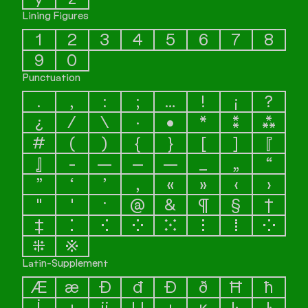
Lining Figures
1
2
3
4
5
6
7
8
9
0
Punctuation
.
,
:
;
…
!
¡
?
¿
/
\
·
•
*
⁑
⁂
#
(
)
{
}
[
]
『
』
-
—
–
―
_
„
“
”
‘
’
‚
«
»
‹
›
"
'
·
@
&
¶
§
†
‡
⁚
⁖
⁘
⁙
⁝
⁞
⁛
⁜
※
Latin-Supplement
Æ
æ
Đ
đ
Ð
ð
Ħ
ħ