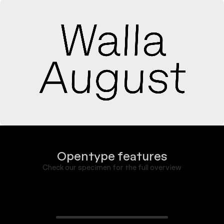
thérapie se réclame de deux concepts: celui d’art et celui 
de thérapie, dont le sens et l’usage ne sauraient souffrir 
aucune ambiguïté, mais qui, vulgarisés, se désagrégent 
en notions errantes. «Ce qu’est une oeuvre d’art, dit 
Heidegger, nous ne pouvons l’apprendre que l’essence de 
l’art. Et ce qu’est l’art, il nous faut l’apprendre de 
l’oeuvre». Il y a là un cercle. Notre relation à l’art à travers 
cette œuvre que voici et notre relation à elle à travers 
l’art ne sont pas des moments distincts qu’on puisse 
considérer à part sans en abolir la réalité. La réalité à 
laquelle nous sommes présents est l’avènement ponctuel 
de l’art dans l’unicité d’une oeuvre à même laquelle nous 
nous surprenons à exister.
Opentype features
Check our specimen for the full overview