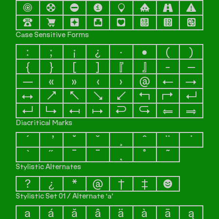
🎯
🎦
⛔
🛈
📌
🏠
🛣
⚠
☎
🛒
❇
🍀
💟
🔠
🔤
🔣
Case Sensitive Forms
:
;
¡
¿
·
•
(
)
{
}
[
]
『
』
-
–
—
«
»
‹
›
@
←
→
↔
↗
↖
↘
↙
↰
↱
↲
↵
↳
↤
↦
↩
↪
⥢
⥤
Diacritical Marks
´
˘
ˇ
¸
ˆ
¨
˙
`
˝
¯
ˉ
˛
˚
˜
Stylistic Alternates
?
¿
*
@
†
‡
☻
Stylistic Set 01 / Alternate ‘a’
a
á
ă
â
ä
à
ā
ą