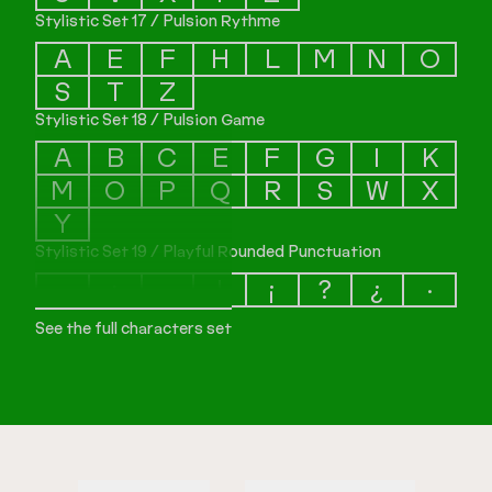
Stylistic Set 17 / Pulsion Rythme
A
E
F
H
L
M
N
O
S
T
Z
Stylistic Set 18 / Pulsion Game
A
B
C
E
F
G
I
K
M
O
P
Q
R
S
W
X
Y
Stylistic Set 19 / Playful Rounded Punctuation
.
:
…
!
¡
?
¿
·
See the full characters set