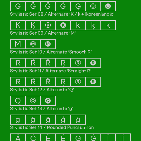
G
Ĝ
Ğ
Ġ
Ģ
Ⓖ
🅖
Stylistic Set 08 / Alternate ‘K / k + Ikgreenlandic’
K
Ķ
Ⓚ
🅚
k
ķ
ĸ
Stylistic Set 09 / Alternate ‘M’
M
Ⓜ
🅜
Stylistic Set 10 / Alternate ‘Smooth R’
R
Ŕ
Ř
Ŗ
Ⓡ
🅡
Stylistic Set 11 / Alternate ‘Straight R’
R
Ŕ
Ř
Ŗ
Ⓡ
🅡
Stylistic Set 12 / Alternate ‘Q’
Q
Ⓠ
🅠
Stylistic Set 13 / Alternate ‘g’
g
ğ
ĝ
ģ
ġ
Stylistic Set 14 / Rounded Punctuation
Ä
Ċ
Ë
Ė
Ģ
Ġ
Ï
İ