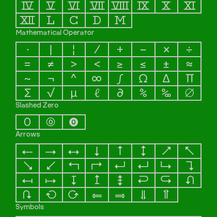
Ⅳ
Ⅴ
Ⅵ
Ⅶ
Ⅷ
Ⅸ
Ⅹ
Ⅺ
Ⅻ
Ⅼ
Ⅽ
Ⅾ
Ⅿ
Mathematical Operator
∙
|
¦
∕
+
−
×
÷
=
≠
>
<
≥
≤
±
≈
~
¬
^
∞
∫
Ω
∆
∏
∑
√
µ
ℓ
∂
%
‰
∅
Slashed Zero
0
⓪
⓿
Arrows
←
→
↔
↓
↑
↕
↗
↖
↘
↙
↰
↱
↲
↵
↳
↴
↤
↦
↧
↥
↨
↩
↪
↶
↷
↻
↺
⥢
⥤
⥥
⥣
Symbols