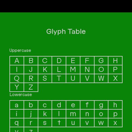
Glyph Table
Uppercase
A
B
C
D
E
F
G
H
I
J
K
L
M
N
O
P
Q
R
S
T
U
V
W
X
Y
Z
Lowercase
a
b
c
d
e
f
g
h
i
j
k
l
m
n
o
p
q
r
s
t
u
v
w
x
y
z