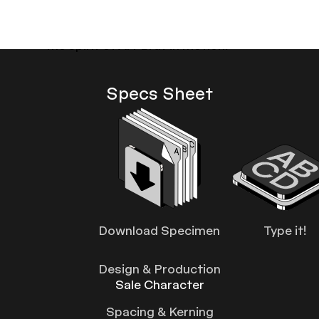
Walla comes alive: vibrant and
restless, yet always legible, capturing
the spirit of Art Brut in motion.
Specs Sheet
Download Specimen
Type it!
Design & Production
Sale Character
Spacing & Kerning