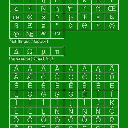
İ
ı
ĳ
Ĳ
ȷ
ĸ
Ŀ
ŀ
Ł
ł
Ŋ
ŋ
ŉ
ſ
ﬅ
Œ
œ
Ø
ø
Þ
þ
Ŧ
ŧ
ẞ
ß
Ƶ
ƶ
°
◊
℮
®
©
℗
№
℠
™
Multilingual Support
Δ
Ω
μ
π
Uppercase (Diacritics)
Á
Ă
Â
Ä
À
Ā
Ą
Å
Ã
Ǽ
Ć
Č
Ç
Ĉ
Ċ
Ď
É
Ĕ
Ě
Ê
Ë
Ė
È
Ē
Ę
Ğ
Ĝ
Ģ
Ġ
Ĥ
Í
Ĭ
Î
Ï
Ì
Ī
Į
Ĩ
Ĵ
Ķ
Ĺ
Ľ
Ļ
Ń
Ň
Ņ
Ñ
Ó
Ŏ
Ô
Ö
Ò
Ő
Ō
Õ
Ŕ