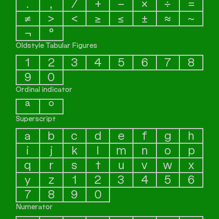
.
,
⁄
+
−
×
÷
=
≠
>
<
≥
≤
±
≈
~
¬
°
Oldstyle Tabular Figures
1
2
3
4
5
6
7
8
9
0
Ordinal indicator
ª
º
Superscript
a
b
c
d
e
f
g
h
i
j
k
l
m
n
o
p
q
r
s
t
u
v
w
x
y
z
1
2
3
4
5
6
7
8
9
0
Numerator