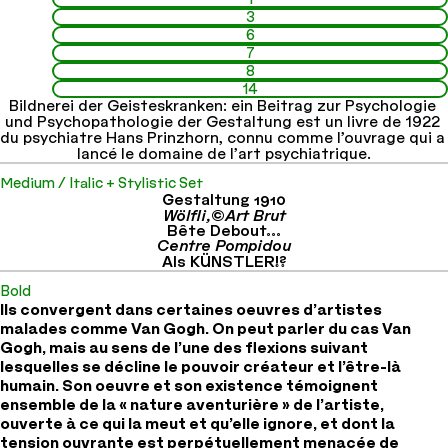
forment l’image psychologique de leur culture. En 
3
représentant des intentions personnelles complexes à 
6
7
travers une technique spontanée où l’on reconnaît les 
8
objets et les symboles, la force de l’expression renforce la 
14
tension représentée, et, suivant le principe de plaisir, réduit 
Bildnerei der Geisteskranken: ein Beitrag zur Psychologie 
ensuite l’excitation du patient. Quelle que soit la technique 
und Psychopathologie der Gestaltung est un livre de 1922 
employée, la puissance de l’expression picturale est 
du psychiatre Hans Prinzhorn, connu comme l’ouvrage qui a 
d’exprimer les sentiments de manière à faire ressentir des 
lancé le domaine de l’art psychiatrique.
sentiments analogues au spectateur. Pour Prinzhorn, de 
Medium / Italic + Stylistic Set
nombreuses oeuvres de patients schizophrènes hospitalisés 
Gestaltung 1910
peuvent remplir la diversité, la beauté, la richesse et 
Wölfli,©Art Brut
Bête Debout...
l’expression requises pour considérer leurs auteurs comme 
Centre Pompidou
des Maîtres de l’art moderne. Prinzhorn présente les 
Als KÜNSTLER!?
biographies détaillées de dix maîtres dans son livre, 
Bold
accompagnées de nombreux exemples de leurs peintures, 
Ils convergent dans certaines oeuvres d’artistes 
dessins, et graffitis. Prenons par exemple ici les travaux de 
malades comme Van Gogh. On peut parler du cas Van 
Franz Karl Bühler (dit Pohl dans le livre), né en 1864 à 
Gogh, mais au sens de l’une des flexions suivant 
Offenburg en Bade. Voici quelques citations éloquentes de 
lesquelles se décline le pouvoir créateur et l’être-là 
Hans Prinzhorn à son sujet: « La psychose, chez Pohl, non 
humain. Son oeuvre et son existence témoignent 
seulement n’anéantit pas le savoir-faire, mais qui plus est, ne 
ensemble de la « nature aventurière » de l’artiste, 
l’empêche pas de… consolider ses capacités techniques. (…) 
ouverte à ce qui la meut et qu’elle ignore, et dont la 
La production peut recevoir,
tension ouvrante est perpétuellement menacée de 