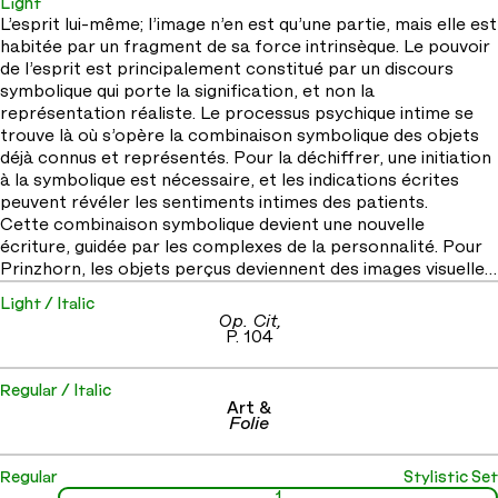
Light
L’esprit lui-même; l’image n’en est qu’une partie, mais elle est 
habitée par un fragment de sa force intrinsèque. Le pouvoir 
de l’esprit est principalement constitué par un discours 
symbolique qui porte la signification, et non la 
représentation réaliste. Le processus psychique intime se 
trouve là où s’opère la combinaison symbolique des objets 
déjà connus et représentés. Pour la déchiffrer, une initiation 
à la symbolique est nécessaire, et les indications écrites 
peuvent révéler les sentiments intimes des patients. 

Cette combinaison symbolique devient une nouvelle 
écriture, guidée par les complexes de la personnalité. Pour 
Prinzhorn, les objets perçus deviennent des images visuelles 
refaçonnées par l’inconscient. Alors que la représentation 
Light / Italic
conceptuelle et le jugement expérimenté nourrissent 
Op. Cit,
progressivement la connaissance, l’ expression picturale se 
P. 104
réalise d’après les choix du patient selon son langage intime 
et définit son oeuvre. Tout comme la conscience s’oppose à 
Regular / Italic
l’inconscient, la connaissance s’oppose à l’oeuvre. 

Art &
Folie
L’aptitude à l’expression est alors possible même si les 
connaissances classiques sont très réduites, tout comme 
lorsque les enfants, les tribus isolées, et les hommes 
Regular
Stylistic Set
préhistoriques, avec cette même Gestaltung, créent et 
1