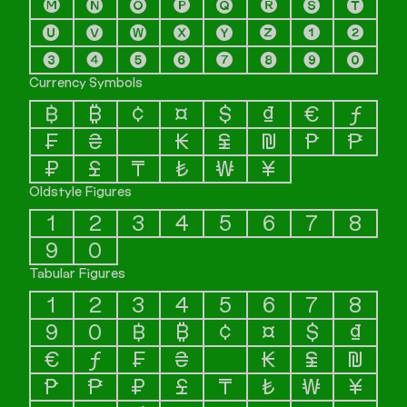
🅜
🅝
🅞
🅟
🅠
🅡
🅢
🅣
🅤
🅥
🅦
🅧
🅨
🅩
➊
➋
➌
➍
➎
➏
➐
➑
➒
⓿
Currency Symbols
฿
₿
¢
¤
$
₫
€
ƒ
₣
₴
₭
₤
₪
₧
₱
₽
£
₸
₺
₩
¥
Oldstyle Figures
1
2
3
4
5
6
7
8
9
0
Tabular Figures
1
2
3
4
5
6
7
8
9
0
฿
₿
¢
¤
$
₫
€
ƒ
₣
₴
₭
₤
₪
₧
₱
₽
£
₸
₺
₩
¥