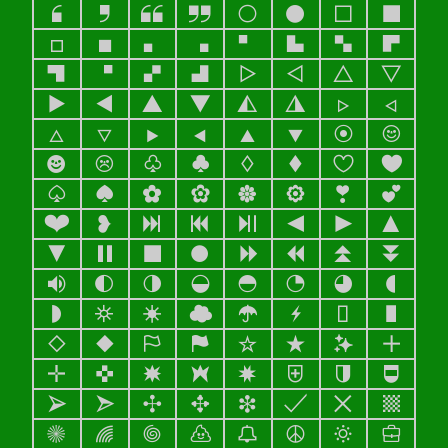
❛
❜
❝
❞
○
●
□
■
▫
▪
▖
▗
▘
▙
▚
▛
▜
▝
▞
▟
▷
◁
△
▽
▶
◀
▲
▼
◭
◮
▹
◃
▵
▿
▸
◂
▴
▾
👁
☺
☻
☹
♧
♣
♢
♦
♡
♥
♤
♠
✿
❀
✻
❁
❣
💕
❤
❥
⏭
⏮
⏯
⏴
⏵
⏶
⏷
⏸
⏹
⏺
⏩
⏪
⏫
⏬
🔈
◐
◑
◒
◓
◔
◕
◖
◗
☼
☀
☁
☂
⚡
▯
▮
◇
◆
⚐
⚑
☆
★
✨
✚
✛
✜
✴
✶
✷
⛨
🛡
⛊
➢
➣
✢
✥
❉
✔
✕
🏁
✳
🌈
🌀
💩
🔔
☮
🔅
🧳